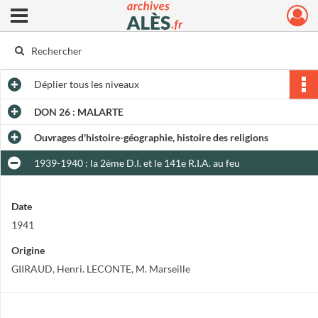
Ouvrir le menu déroulant
Archives municipales d'Alès
Déplier
tous les niveaux
DON 26 : MALARTE
Ouvrages d'histoire-géographie, histoire des religions
1939-1940 : la 2ème D.I. et le 141e R.I.A. au feu
Date
1941
Origine
GIIRAUD, Henri. LECONTE, M. Marseille