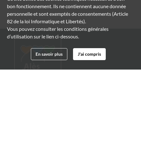
bon fonctionnement. Ils ne contiennent aucune donnée
personnelle et sont exemptés de consentements (Article
82 de la loi Informatique et Libertés).
Vous pouvez consulter les conditions générales
d’utilisation sur le lien ci-dessous.
En savoir plus
J'ai compris
Archives municipales d'Alès
4 boulevard Gambetta
30100 Alès
04 66 54 32 20
archives@ville-ales.fr