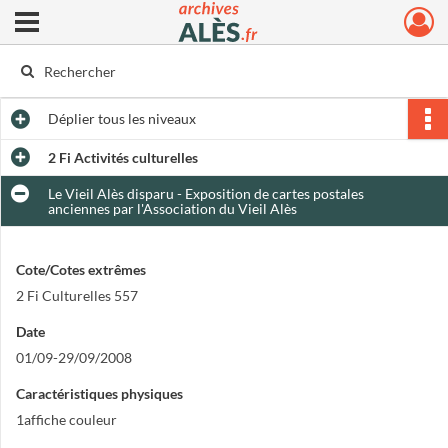
Ouvrir le menu déroulant
Archives municipales d'Alès
Déplier
tous les niveaux
2 Fi Activités culturelles
Le Vieil Alès disparu - Exposition de cartes postales
anciennes par l'Association du Vieil Alès
Cote/Cotes extrêmes
2 Fi Culturelles 557
Date
01/09-29/09/2008
Caractéristiques physiques
1affiche couleur