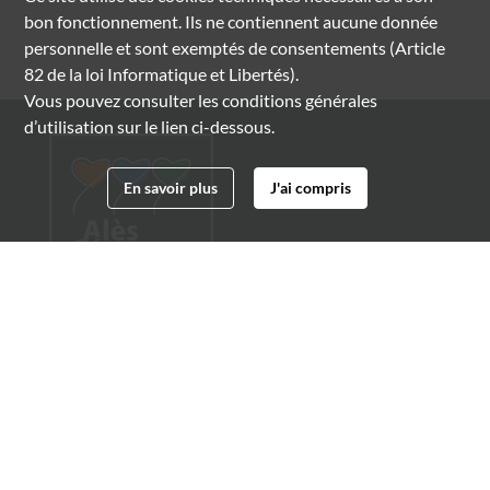
bon fonctionnement. Ils ne contiennent aucune donnée
personnelle et sont exemptés de consentements (Article
82 de la loi Informatique et Libertés).
Vous pouvez consulter les conditions générales
d’utilisation sur le lien ci-dessous.
En savoir plus
J'ai compris
Archives municipales d'Alès
4 boulevard Gambetta
30100 Alès
04 66 54 32 20
archives@ville-ales.fr