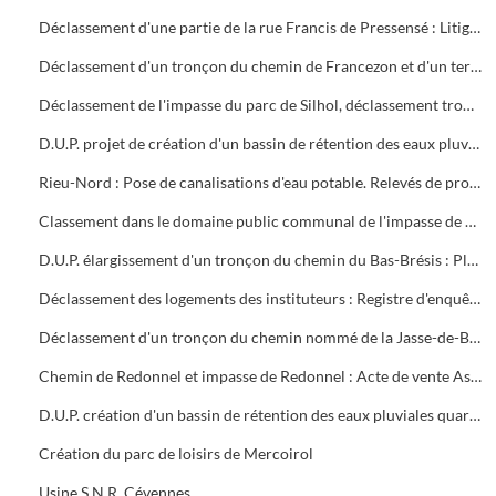
Déclassement d'une partie de la rue Francis de Pressensé : Litige entre la S.C.I. STEBRU et la ville d'Alès
Déclassement d'un tronçon du chemin de Francezon et d'un terrain avenue Olivier de Serres
Déclassement de l'impasse du parc de Silhol, déclassement tronçon avenues Vincent d'Indy et Paul Langevin
D.U.P. projet de création d'un bassin de rétention des eaux pluviales quartier de Bruèges. Tribunal de Grande Instance de Nîmes : Expropriation ville d'Alès et consorts Vally
Rieu-Nord : Pose de canalisations d'eau potable. Relevés de propriétés, numéros des parcelles, noms des propriétaires
Classement dans le domaine public communal de l'impasse de Saint-Etienne à Larnac : Acte de vente les colotis du lotissement Niel-Evesque
D.U.P. élargissement d'un tronçon du chemin du Bas-Brésis : Plans et estimation des dépenses
Déclassement des logements des instituteurs : Registre d'enquête publique, factures, annonces dans la presse
Déclassement d'un tronçon du chemin nommé de la Jasse-de-Bernard à la Bedosse : Factures, presse
Chemin de Redonnel et impasse de Redonnel : Acte de vente Association Syndicale Libre du lotissement la Colline de Redonnel et ville d'Alès
D.U.P. création d'un bassin de rétention des eaux pluviales quartier Saint- Etienne Est
Création du parc de loisirs de Mercoirol
Usine S.N.R. Cévennes