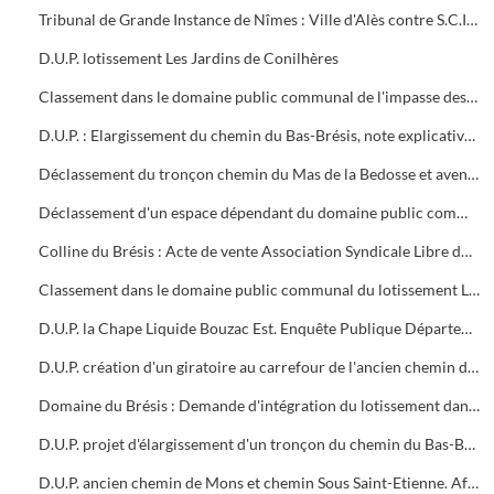
Tribunal de Grande Instance de Nîmes : Ville d'Alès contre S.C.I. Le Hameau du Prés Fleuri. Ordonnance d'expropriation du 10/03/2005 pour l'aménagement d'un carrefour vieille route d'Anduze. D.U.P. abandonnée 04/2006
D.U.P. lotissement Les Jardins de Conilhères
Classement dans le domaine public communal de l'impasse des Hautes-Prairies. Acte de vente les co-lotis domaine de la Haute-Prairie et ville d'Alès
D.U.P. : Elargissement du chemin du Bas-Brésis, note explicative et plans
Déclassement du tronçon chemin du Mas de la Bedosse et avenue du maréchal Juin
Déclassement d'un espace dépendant du domaine public communal avenue Winston Churchill
Colline du Brésis : Acte de vente Association Syndicale Libre du lotissement Domaine du Brésis et ville d'Alès. Classement de la rue de la Colline du Brésis dans le domaine public communal
Classement dans le domaine public communal du lotissement Le Mas des Pins, impasse Jean-Baptiste Lulli (juin 2007). Rapport d'inspection télévisuelle des canalisations souterraines
D.U.P. la Chape Liquide Bouzac Est. Enquête Publique Département du Gard : Rapport et conclusions du Commissaire Enquêteur
D.U.P. création d'un giratoire au carrefour de l'ancien chemin de Mons et du chemin Sous Saint-Etienne
Domaine du Brésis : Demande d'intégration du lotissement dans le domaine public
D.U.P. projet d'élargissement d'un tronçon du chemin du Bas-Brésis
D.U.P. ancien chemin de Mons et chemin Sous Saint-Etienne. Affaire Delorme Raquidel et ville d'Alès (expropriation)