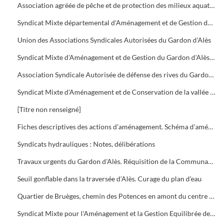
Association agréée de pêche et de protection des milieux aquatiques (A.A.P.P.M.A.)
Syndicat Mixte départemental d'Aménagement et de Gestion des cours d'eau et milieux aquatiques du Gard
Union des Associations Syndicales Autorisées du Gardon d'Alès
Syndicat Mixte d'Aménagement et de Gestion du Gardon d'Alès (S.M.A.G.G.A.)
Association Syndicale Autorisée de défense des rives du Gardon de Saint-Christol-lez-Alès et de Saint-Hilaire-de-Brethmas
Syndicat Mixte d'Aménagement et de Conservation de la vallée du Galeizon
[Titre non renseigné]
Fiches descriptives des actions d’aménagement. Schéma d'aménagement hydraulique du territoire de l'Agglo
Syndicats hydrauliques : Notes, délibérations
Travaux urgents du Gardon d'Alès. Réquisition de la Communauté d'Agglomération du Grand Alès du 25 septembre 2002.
Seuil gonflable dans la traversée d'Alès. Curage du plan d'eau
Quartier de Bruèges, chemin des Potences en amont du centre hospitalier : Création d'un bassin écrêteur de crues
Syndicat Mixte pour l'Aménagement et la Gestion Equilibrée des Gardons (S.M.A.G.E.)