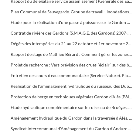
Rapport du délégataire service assainissement (Générale des Eaux, Veolia)
Plan Communal de Sauvegarde. Groupe de travail : Inondations (dossier de Philippe Fages). Plan inondations (07/10/2008)
Etude pour la réalisation d'une passe à poissons sur le Gardon dans la traversée d'Alès au niveau du seuil escamotable de la Prairie.
Contrat de rivière des Gardons (S.M.A.G.E. des Gardons) 2007-2008.
Dégâts des intempéries du 21 au 22 octobre et 1er novembre 2008 sur les communes d'Alès, Soustelle et Mialet
Rapport de stage de Mathieu Bérard : Comment gérer les zones de débordement en période de crue (diplôme de brevet technicien supérieur agricole)
Projet de recherche : Vers prévision des crues "éclair" sur des bassins versants non jaugés, par Sophie Sauvagnargues-Lesage et Pierre-Alain Ayral (Ecole des Mines d'Alès)
Entretien des cours d'eau communautaire (Service Nature). Planning d'intervention
Réalisation de l'aménagement hydraulique du ruisseau des Dupines et de ses affluents Basse Prairie Nord et Sud
Protection de berge en techniques végétales Gardon d'Alès (Pôle Infrastructures, service hydraulique)
Etude hydraulique complémentaire sur le ruisseau de Bruèges, commune de Saint-Privat-des-Vieux (S.I.E.E.)
Aménagement hydraulique du Gardon dans la traversée d'Alès, porté à la connaissance du Préfet pour la modification d'un aménagement autorisé au titre du Code de l'Environnement (Egis eau, BCEOM France)
Syndicat intercommunal d'Aménagement du Gardon d'Anduze (S.I.A.G.A.)