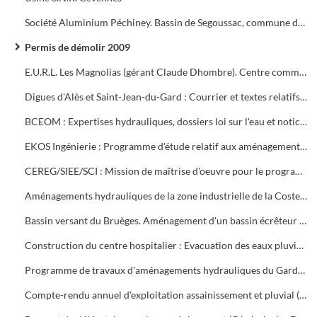
Société Aluminium Péchiney. Bassin de Segoussac, commune de Rousson
Permis de démolir 2009
E.U.R.L. Les Magnolias (gérant Claude Dhombre). Centre commercial Porte Sud : Contentieux
Digues d'Alès et Saint-Jean-du-Gard : Courrier et textes relatifs à la sécurité
BCEOM : Expertises hydrauliques, dossiers loi sur l'eau et notice d'incidence sur le territoire de la Communauté d'Agglomération du Grand Alès. Paiements
EKOS Ingénierie : Programme d'étude relatif aux aménagements hydrauliques sur le territoire de la Communauté d'Agglomération du Grand Alès. Pièces du marché
CEREG/SIEE/SCI : Mission de maîtrise d'oeuvre pour le programme d'urgence de protection contre les inondations. Paiements
Aménagements hydrauliques de la zone industrielle de la Coste la Vabreille (commune de Saint-Martin de Valgalgalgues)
Bassin versant du Bruèges. Aménagement d'un bassin écrêteur des crues. Déclaration
Construction du centre hospitalier : Evacuation des eaux pluviales. Dossier d'autorisation
Programme de travaux d'aménagements hydrauliques du Gardon dans la traversée de la ville tranche 3. Projet d'aménagement des berges zones amont et aval
Compte-rendu annuel d'exploitation assainissement et pluvial (Ruas)