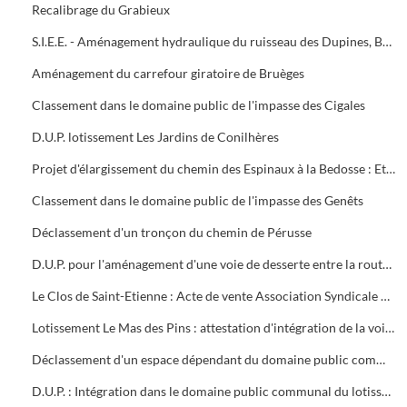
Recalibrage du Grabieux
S.I.E.E. - Aménagement hydraulique du ruisseau des Dupines, Basse-Prairie Nord et Sud, communes d'Alès et Saint-Christol-les-Alès
Aménagement du carrefour giratoire de Bruèges
Classement dans le domaine public de l'impasse des Cigales
D.U.P. lotissement Les Jardins de Conilhères
Projet d'élargissement du chemin des Espinaux à la Bedosse : Etat parcellaire après cession à la ville 1996/1997
Classement dans le domaine public de l'impasse des Genêts
Déclassement d'un tronçon du chemin de Pérusse
D.U.P. pour l'aménagement d'une voie de desserte entre la route de Bagnols et l'avenue de Croupillac : Rapport du commissaire enquêteur le 31/10/1997
Le Clos de Saint-Etienne : Acte de vente Association Syndicale Libre Le Clos de Saint-Etienne et la ville d'Alès
Lotissement Le Mas des Pins : attestation d'intégration de la voirie dans le domaine communal de l'impasse Jean-Baptiste Lulli
Déclassement d'un espace dépendant du domaine public communal quartier de Brouzen
D.U.P. : Intégration dans le domaine public communal du lotissement Les Hauts des Prés-Rasclaux