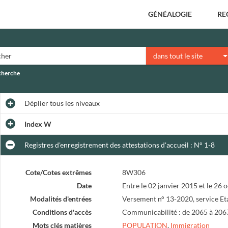
GÉNÉALOGIE
RE
dans tout le site
echerche
Déplier
tous les niveaux
Index W
Registres d'enregistrement des attestations d'accueil : N° 1-8
Cote/Cotes extrêmes
8W306
Date
Entre le 02 janvier 2015 et le 26
Modalités d'entrées
Versement n° 13-2020, service Et
Conditions d'accès
Communicabilité : de 2065 à 206
Mots clés matières
POPULATION
,
Immigration