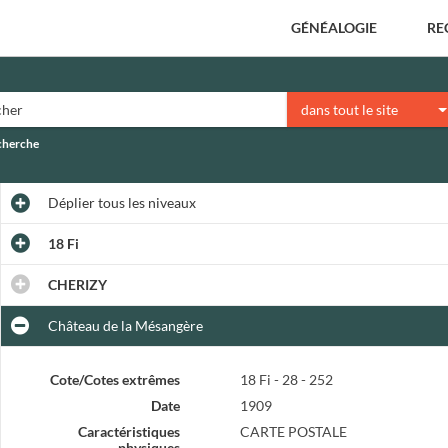
GÉNÉALOGIE
RE
dans tout le site
echerche
Déplier
tous les niveaux
18 Fi
CHERIZY
Château de la Mésangère
Cote/Cotes extrêmes
18 Fi - 28 - 252
Date
1909
Caractéristiques
CARTE POSTALE
physiques