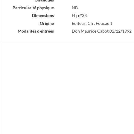
Particularité physique
NB
Dimensions
H ; n°33
Origine
Editeur: Ch . Foucault
Modalités d'entrées
Don Maurice Cabot,02/12/1992