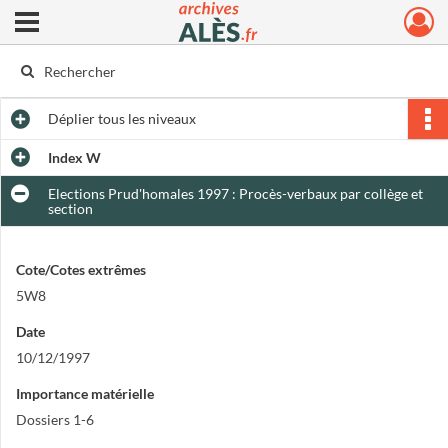
Ouvrir le menu déroulant
Archives municipales d'Alès
Déplier
tous les niveaux
Index W
Elections Prud'homales 1997 : Procès-verbaux par collège et
section
Cote/Cotes extrêmes
5W8
Date
10/12/1997
Importance matérielle
Dossiers 1-6