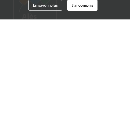
En savoir plus
J'ai compris
Archives municipales d'Alès
4 boulevard Gambetta
30100 Alès
04 66 54 32 20
archives@ville-ales.fr
Suivez-nous sur :
Facebook
Twitter
Youtube
Instagram