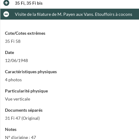
35 Fi, 35 Fi bis
Visite de la filature de M. Payen aux Vans. Etouffoirs à cocons
Cote/Cotes extrêmes
35 Fi 58
Date
12/06/1948
Caractéristiques physiques
4 photos
Particularité physique
Vue verticale
Documents séparés
31 Fi 47 (Original)
Notes
N° d'origine : 47