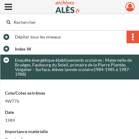
Ouvrir le menu déroulant
Archives municipales d'Alès
Déplier
tous les niveaux
Index W
Enquête énergétique établissements scolaires : Maternelle de
Bruèges, Faubourg du Soleil, primaire de la Pierre Plantée,
Veigalier - Surface, élèves (année scolaire1984-1985 à 1987-
1988)
Cote/Cotes extrêmes
4W776
Date
1989
Importance matérielle