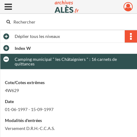
Ouvrir le menu déroulant
Archives municipales d'Alès
Déplier
tous les niveaux
Index W
Camping municipal " les Châtaigniers " : 16 carnets de
quittances
Cote/Cotes extrêmes
4W629
Date
01-06-1997 - 15-09-1997
Modalités d'entrées
Versement D.R.H.-C.C.A.S.