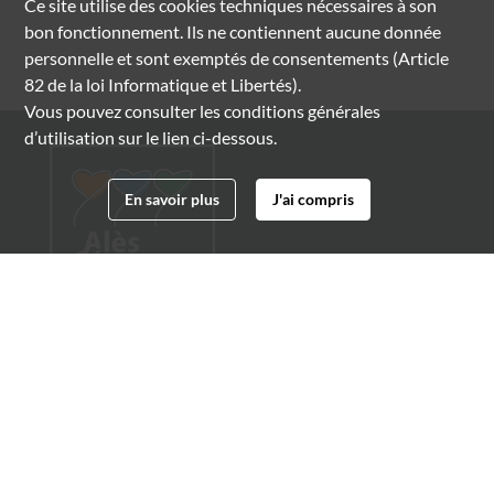
Ce site utilise des
cookies
techniques nécessaires à son
bon fonctionnement. Ils ne contiennent aucune donnée
personnelle et sont exemptés de consentements (Article
82 de la loi Informatique et Libertés).
Vous pouvez consulter les conditions générales
d’utilisation sur le lien ci-dessous.
En savoir plus
J'ai compris
Archives municipales d'Alès
4 boulevard Gambetta
30100 Alès
04 66 54 32 20
archives@ville-ales.fr