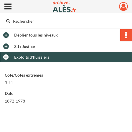
Ouvrir le menu déroulant
Archives municipales d'Alès
Déplier
tous les niveaux
3 J : Justice
Exploits d'huissiers
Cote/Cotes extrêmes
3 J 1
Date
1872-1978