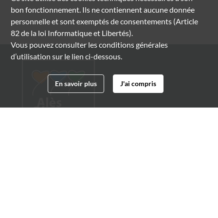
bon fonctionnement. Ils ne contiennent aucune donnée
personnelle et sont exemptés de consentements (Article
82 de la loi Informatique et Libertés).
Vous pouvez consulter les conditions générales
d’utilisation sur le lien ci-dessous.
En savoir plus
J'ai compris
Archives municipales d'Alès
4 boulevard Gambetta
30100 Alès
04 66 54 32 20
archives@ville-ales.fr