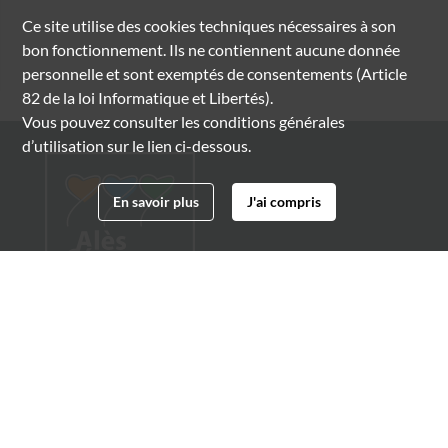
Ce site utilise des
cookies
techniques nécessaires à son
bon fonctionnement. Ils ne contiennent aucune donnée
personnelle et sont exemptés de consentements (Article
82 de la loi Informatique et Libertés).
Vous pouvez consulter les conditions générales
d’utilisation sur le lien ci-dessous.
En savoir plus
J'ai compris
Archives municipales d'Alès
4 boulevard Gambetta
30100 Alès
04 66 54 32 20
archives@ville-ales.fr