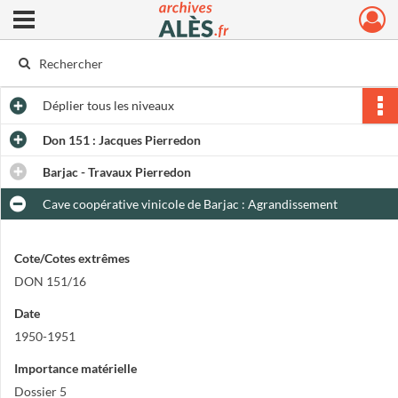
Ouvrir le menu déroulant
Archives municipales d'Alès
Déplier
tous les niveaux
Don 151 : Jacques Pierredon
Barjac - Travaux Pierredon
Cave coopérative vinicole de Barjac : Agrandissement
Cote/Cotes extrêmes
DON 151/16
Date
1950-1951
Importance matérielle
Dossier 5