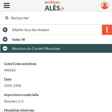
Ouvrir le menu déroulant
Archives municipales d'Alès
Déplier
tous les niveaux
Index W
Réunions du Conseil Municipal
Cote/Cotes extrêmes
4W564
Date
1995-1996
Importance matérielle
Dossiers 1-2
Modalités d'entrées