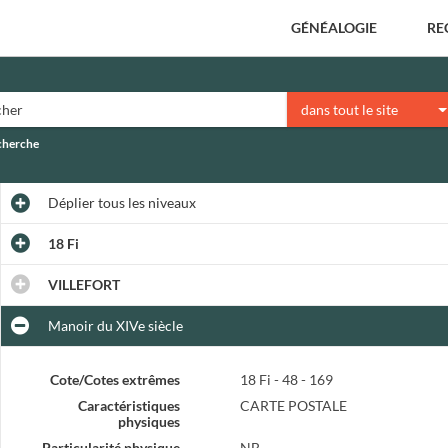
GÉNÉALOGIE
RE
dans tout le site
echerche
Déplier
tous les niveaux
18 Fi
VILLEFORT
Manoir du XIVe siècle
Cote/Cotes extrêmes
18 Fi - 48 - 169
Caractéristiques
CARTE POSTALE
physiques
Particularité physique
NB