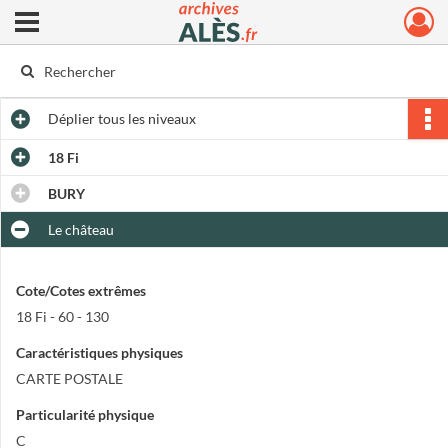
Ouvrir le menu déroulant
Archives municipales d'Alès
Déplier
tous les niveaux
18 Fi
BURY
Le château
Cote/Cotes extrêmes
18 Fi - 60 - 130
Caractéristiques physiques
CARTE POSTALE
Particularité physique
C