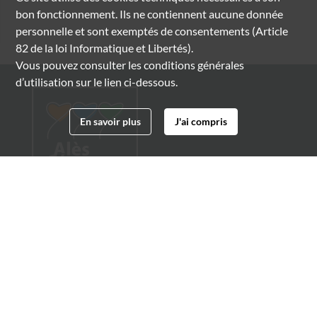
bon fonctionnement. Ils ne contiennent aucune donnée
personnelle et sont exemptés de consentements (Article
82 de la loi Informatique et Libertés).
Vous pouvez consulter les conditions générales
d’utilisation sur le lien ci-dessous.
En savoir plus
J'ai compris
Archives municipales d'Alès
4 boulevard Gambetta
30100 Alès
04 66 54 32 20
archives@ville-ales.fr