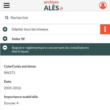
Ouvrir le menu déroulant
Archives municipales d'Alès
Déplier
tous les niveaux
Index W
Registre réglementaire concernant les installations
électriques
Cote/Cotes extrêmes
8W271
Date
2005-2016
Importance matérielle
Dossier 4