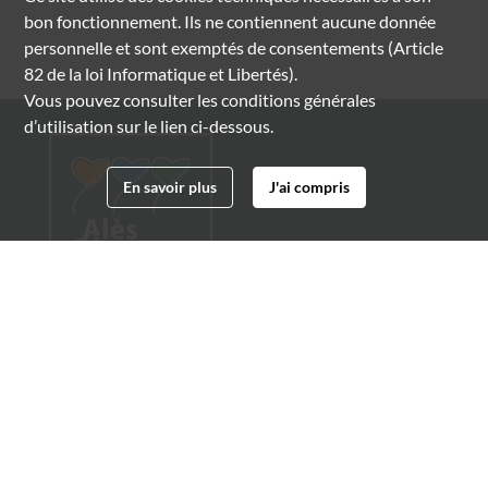
bon fonctionnement. Ils ne contiennent aucune donnée
personnelle et sont exemptés de consentements (Article
82 de la loi Informatique et Libertés).
Vous pouvez consulter les conditions générales
d’utilisation sur le lien ci-dessous.
En savoir plus
J'ai compris
Archives municipales d'Alès
4 boulevard Gambetta
30100 Alès
04 66 54 32 20
archives@ville-ales.fr