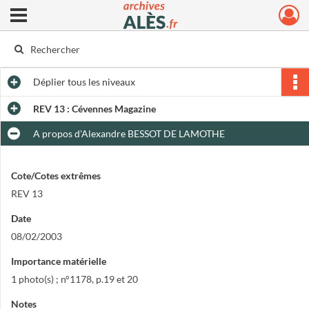
Ouvrir le menu déroulant
Archives municipales d'Alès
Déplier
tous les niveaux
REV 13 : Cévennes Magazine
A propos d'Alexandre BESSOT DE LAMOTHE
Cote/Cotes extrêmes
REV 13
Date
08/02/2003
Importance matérielle
1 photo(s) ; n°1178, p.19 et 20
Notes