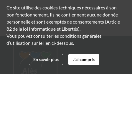
Ce site utilise des
cookies
techniques nécessaires à son
bon fonctionnement. Ils ne contiennent aucune donnée
personnelle et sont exemptés de consentements (Article
82 de la loi Informatique et Libertés).
Vous pouvez consulter les conditions générales
d’utilisation sur le lien ci-dessous.
En savoir plus
J'ai compris
Archives municipales d'Alès
4 boulevard Gambetta
30100 Alès
04 66 54 32 20
archives@ville-ales.fr