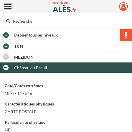
Ouvrir le menu déroulant
Archives municipales d'Alès
Déplier
tous les niveaux
18 Fi
MEZIDON
Château du Breuil
Cote/Cotes extrêmes
18 Fi - 14 - 546
Caractéristiques physiques
CARTE POSTALE
Particularité physique
NB