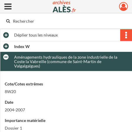
Ouvrir le menu déroulant
Archives municipales d'Alès
Déplier
tous les niveaux
Index W
Aménagements hydrauliques de la zone industrielle de la
Coste la Vabreille (commune de Saint-Martin de
Valgalgalgues)
Cote/Cotes extrêmes
8W20
Date
2004-2007
Importance matérielle
Dossier 1