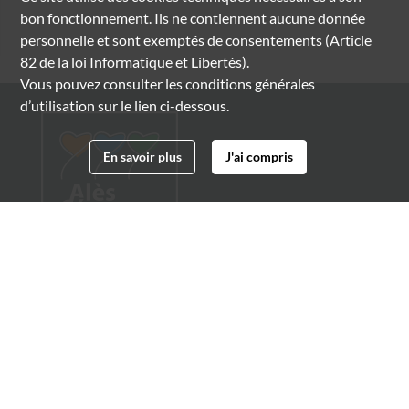
bon fonctionnement. Ils ne contiennent aucune donnée
personnelle et sont exemptés de consentements (Article
82 de la loi Informatique et Libertés).
Vous pouvez consulter les conditions générales
d’utilisation sur le lien ci-dessous.
En savoir plus
J'ai compris
Archives municipales d'Alès
4 boulevard Gambetta
30100 Alès
04 66 54 32 20
archives@ville-ales.fr