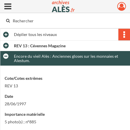
Ouvrir le menu déroulant
Archives municipales d'Alès
Déplier
tous les niveaux
REV 13 : Cévennes Magazine
Encore du vieil Alès : Anciennes gloses sur les monnaies et
Alestum.
Cote/Cotes extrêmes
REV 13
Date
28/06/1997
Importance matérielle
5 photo(s) ; n°885