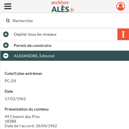
Ouvrir le menu déroulant
Archives municipales d'Alès
Déplier
tous les niveaux
Permis de construire
ALEXANDRE, Edmond
Cote/Cotes extrêmes
PC/29
Date
17/01/1962
Présentation du contenu
49 Chemin des Pins
18388
Date de l'accord: 26/04/1962