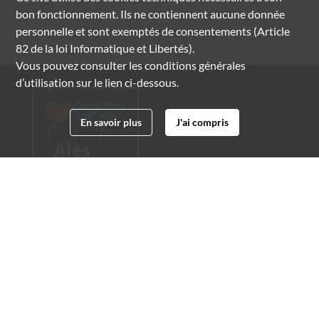
bon fonctionnement. Ils ne contiennent aucune donnée
personnelle et sont exemptés de consentements (Article
82 de la loi Informatique et Libertés).
Vous pouvez consulter les conditions générales
d’utilisation sur le lien ci-dessous.
En savoir plus
J'ai compris
Archives municipales d'Alès
4 boulevard Gambetta
30100 Alès
04 66 54 32 20
archives@ville-ales.fr