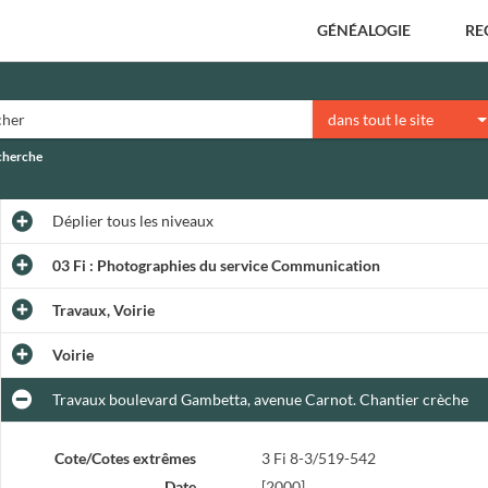
GÉNÉALOGIE
RE
dans tout le site
echerche
Déplier
tous les niveaux
03 Fi : Photographies du service Communication
Travaux, Voirie
Voirie
Travaux boulevard Gambetta, avenue Carnot. Chantier crèche
Cote/Cotes extrêmes
3 Fi 8-3/519-542
Date
[2000]