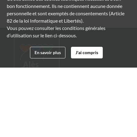
bon fonctionnement. Ils ne contiennent aucune donnée
personnelle et sont exemptés de consentements (Article
82 de la loi Informatique et Libertés).
Vous pouvez consulter les conditions générales
d’utilisation sur le lien ci-dessous.
En savoir plus
J'ai compris
Archives municipales d'Alès
4 boulevard Gambetta
30100 Alès
04 66 54 32 20
archives@ville-ales.fr