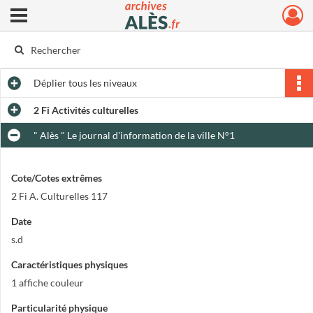
Ouvrir le menu déroulant
Archives municipales d'Alès
Déplier
tous les niveaux
2 Fi Activités culturelles
" Alès " Le journal d'information de la ville N°1
Cote/Cotes extrêmes
2 Fi A. Culturelles 117
Date
s.d
Caractéristiques physiques
1 affiche couleur
Particularité physique