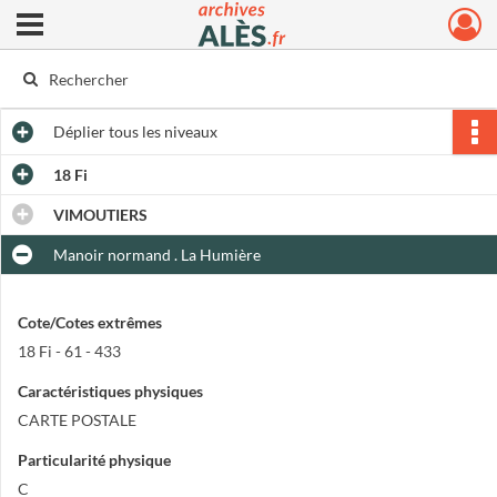
Ouvrir le menu déroulant
Archives municipales d'Alès
Déplier
tous les niveaux
18 Fi
VIMOUTIERS
Manoir normand . La Humière
Cote/Cotes extrêmes
18 Fi - 61 - 433
Caractéristiques physiques
CARTE POSTALE
Particularité physique
C