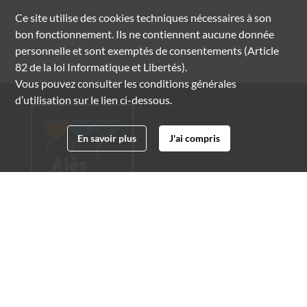
Ce site utilise des
cookies
techniques nécessaires à son
bon fonctionnement. Ils ne contiennent aucune donnée
personnelle et sont exemptés de consentements (Article
82 de la loi Informatique et Libertés).
Vous pouvez consulter les conditions générales
d’utilisation sur le lien ci-dessous.
En savoir plus
J'ai compris
Archives municipales d'Alès
4 boulevard Gambetta
30100 Alès
04 66 54 32 20
archives@ville-ales.fr