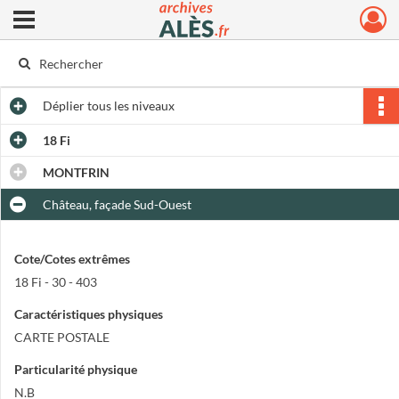
Ouvrir le menu déroulant
Archives municipales d'Alès
Déplier
tous les niveaux
18 Fi
MONTFRIN
Château, façade Sud-Ouest
Cote/Cotes extrêmes
18 Fi - 30 - 403
Caractéristiques physiques
CARTE POSTALE
Particularité physique
N.B