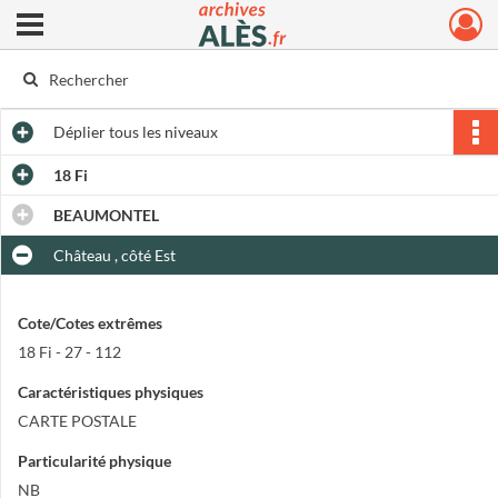
Ouvrir le menu déroulant
Archives municipales d'Alès
Déplier
tous les niveaux
18 Fi
BEAUMONTEL
Château , côté Est
Cote/Cotes extrêmes
18 Fi - 27 - 112
Caractéristiques physiques
CARTE POSTALE
Particularité physique
NB