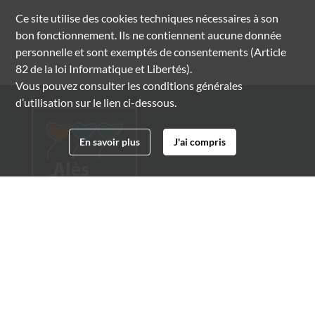
Ce site utilise des
cookies
techniques nécessaires à son
bon fonctionnement. Ils ne contiennent aucune donnée
personnelle et sont exemptés de consentements (Article
82 de la loi Informatique et Libertés).
Vous pouvez consulter les conditions générales
d’utilisation sur le lien ci-dessous.
En savoir plus
J'ai compris
Archives municipales d'Alès
4 boulevard Gambetta
30100 Alès
04 66 54 32 20
archives@ville-ales.fr