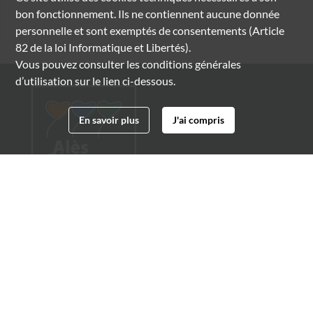
bon fonctionnement. Ils ne contiennent aucune donnée
personnelle et sont exemptés de consentements (Article
82 de la loi Informatique et Libertés).
Vous pouvez consulter les conditions générales
d’utilisation sur le lien ci-dessous.
En savoir plus
J'ai compris
Archives municipales d'Alès
4 boulevard Gambetta
30100 Alès
04 66 54 32 20
archives@ville-ales.fr