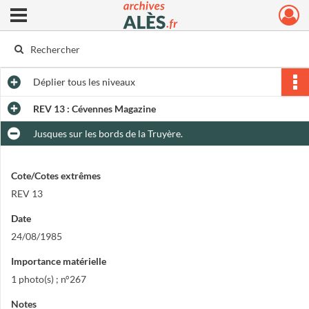
Ouvrir le menu déroulant
Archives municipales d'Alès
Déplier
tous les niveaux
REV 13 : Cévennes Magazine
Jusques sur les bords de la Truyère.
Cote/Cotes extrêmes
REV 13
Date
24/08/1985
Importance matérielle
1 photo(s) ; n°267
Notes