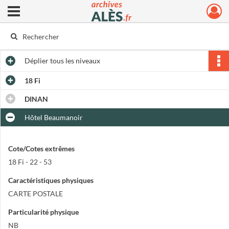
Ouvrir le menu déroulant
Archives municipales d'Alès
Déplier
tous les niveaux
18 Fi
DINAN
Hôtel Beaumanoir
Cote/Cotes extrêmes
18 Fi - 22 - 53
Caractéristiques physiques
CARTE POSTALE
Particularité physique
NB