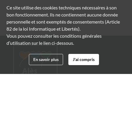
Ce site utilise des
cookies
techniques nécessaires à son
bon fonctionnement. Ils ne contiennent aucune donnée
personnelle et sont exemptés de consentements (Article
82 de la loi Informatique et Libertés).
Vous pouvez consulter les conditions générales
d’utilisation sur le lien ci-dessous.
En savoir plus
J'ai compris
Archives municipales d'Alès
4 boulevard Gambetta
30100 Alès
04 66 54 32 20
archives@ville-ales.fr