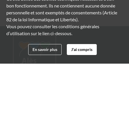
bon fonctionnement. Ils ne contiennent aucune donnée
personnelle et sont exemptés de consentements (Article
82 de la loi Informatique et Libertés).
Vous pouvez consulter les conditions générales
d’utilisation sur le lien ci-dessous.
En savoir plus
J'ai compris
Archives municipales d'Alès
4 boulevard Gambetta
30100 Alès
04 66 54 32 20
archives@ville-ales.fr