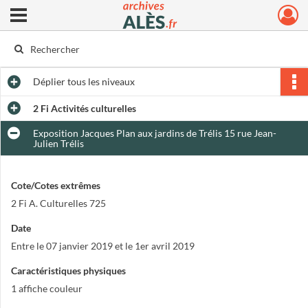
Ouvrir le menu déroulant
Archives municipales d'Alès
Déplier
tous les niveaux
2 Fi Activités culturelles
Exposition Jacques Plan aux jardins de Trélis 15 rue Jean-
Julien Trélis
Cote/Cotes extrêmes
2 Fi A. Culturelles 725
Date
Entre le 07 janvier 2019 et le 1er avril 2019
Caractéristiques physiques
1 affiche couleur