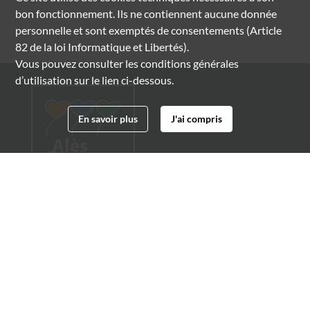
bon fonctionnement. Ils ne contiennent aucune donnée
personnelle et sont exemptés de consentements (Article
82 de la loi Informatique et Libertés).
Vous pouvez consulter les conditions générales
d’utilisation sur le lien ci-dessous.
En savoir plus
J'ai compris
Archives municipales d'Alès
4 boulevard Gambetta
30100 Alès
04 66 54 32 20
archives@ville-ales.fr