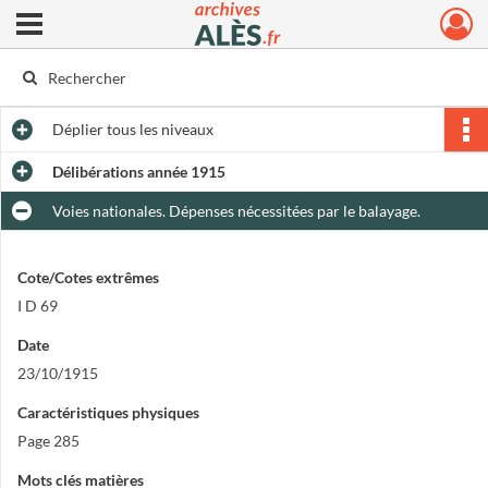
Ouvrir le menu déroulant
Archives municipales d'Alès
Déplier
tous les niveaux
Délibérations année 1915
Voies nationales. Dépenses nécessitées par le balayage.
Cote/Cotes extrêmes
I D 69
Date
23/10/1915
Caractéristiques physiques
Page 285
Mots clés matières