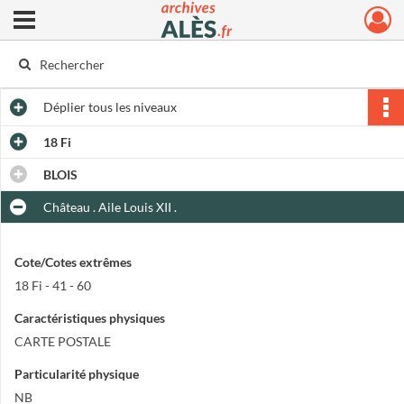
Ouvrir le menu déroulant
Archives municipales d'Alès
Déplier
tous les niveaux
18 Fi
BLOIS
Château . Aile Louis XII .
Cote/Cotes extrêmes
18 Fi - 41 - 60
Caractéristiques physiques
CARTE POSTALE
Particularité physique
NB