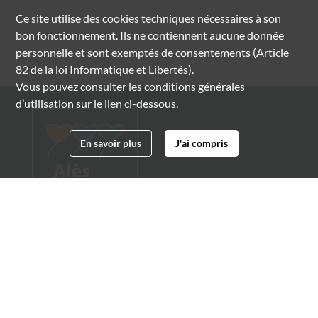
Ce site utilise des
cookies
techniques nécessaires à son
bon fonctionnement. Ils ne contiennent aucune donnée
personnelle et sont exemptés de consentements (Article
82 de la loi Informatique et Libertés).
Vous pouvez consulter les conditions générales
d’utilisation sur le lien ci-dessous.
En savoir plus
J'ai compris
Archives municipales d'Alès
4 boulevard Gambetta
30100 Alès
04 66 54 32 20
archives@ville-ales.fr