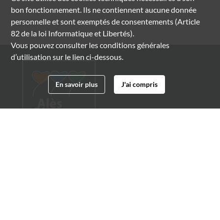
bon fonctionnement. Ils ne contiennent aucune donnée
personnelle et sont exemptés de consentements (Article
82 de la loi Informatique et Libertés).
Vous pouvez consulter les conditions générales
d’utilisation sur le lien ci-dessous.
En savoir plus
J'ai compris
Archives municipales d'Alès
4 boulevard Gambetta
30100 Alès
04 66 54 32 20
archives@ville-ales.fr