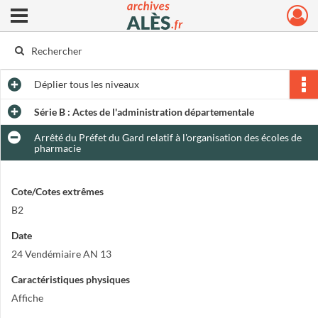
Ouvrir le menu déroulant
Archives municipales d'Alès
Déplier
tous les niveaux
Série B : Actes de l'administration départementale
Arrêté du Préfet du Gard relatif à l'organisation des écoles de
pharmacie
Cote/Cotes extrêmes
B2
Date
24 Vendémiaire AN 13
Caractéristiques physiques
Affiche