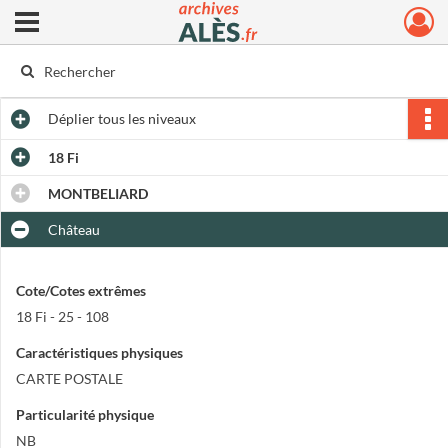
Ouvrir le menu déroulant
Archives municipales d'Alès
Déplier
tous les niveaux
18 Fi
MONTBELIARD
Château
Cote/Cotes extrêmes
18 Fi - 25 - 108
Caractéristiques physiques
CARTE POSTALE
Particularité physique
NB