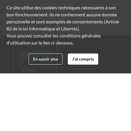
Ce site utilise des
cookies
techniques nécessaires à son
bon fonctionnement. Ils ne contiennent aucune donnée
personnelle et sont exemptés de consentements (Article
82 de la loi Informatique et Libertés).
Vous pouvez consulter les conditions générales
d’utilisation sur le lien ci-dessous.
En savoir plus
J'ai compris
Archives municipales d'Alès
4 boulevard Gambetta
30100 Alès
04 66 54 32 20
archives@ville-ales.fr