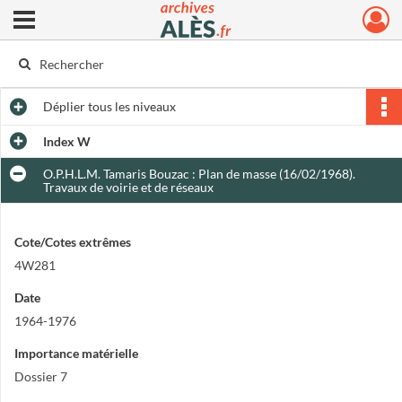
Ouvrir le menu déroulant
Archives municipales d'Alès
Déplier
tous les niveaux
Index W
O.P.H.L.M. Tamaris Bouzac : Plan de masse (16/02/1968).
Travaux de voirie et de réseaux
Cote/Cotes extrêmes
4W281
Date
1964-1976
Importance matérielle
Dossier 7