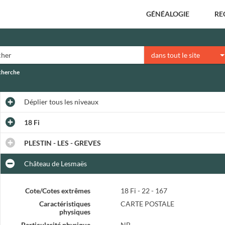
GÉNÉALOGIE
RE
dans tout le site
echerche
Déplier
tous les niveaux
18 Fi
PLESTIN - LES - GREVES
Château de Lesmaës
Cote/Cotes extrêmes
18 Fi - 22 - 167
Caractéristiques
CARTE POSTALE
physiques
Particularité physique
NB