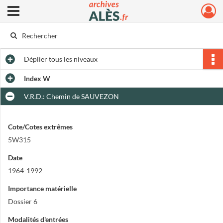
Ouvrir le menu déroulant
Archives municipales d'Alès
Déplier
tous les niveaux
Index W
V.R.D.: Chemin de SAUVEZON
Cote/Cotes extrêmes
5W315
Date
1964-1992
Importance matérielle
Dossier 6
Modalités d'entrées