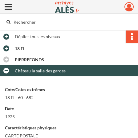
Ouvrir le menu déroulant
Archives municipales d'Alès
Déplier
tous les niveaux
18 Fi
PIERREFONDS
Château la salle des gardes
Cote/Cotes extrêmes
18 Fi - 60 - 682
Date
1925
Caractéristiques physiques
CARTE POSTALE