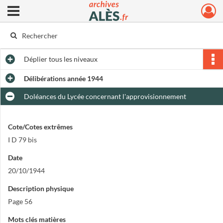
Ouvrir le menu déroulant
Archives municipales d'Alès
Déplier
tous les niveaux
Délibérations année 1944
Doléances du Lycée concernant l'approvisionnement
Cote/Cotes extrêmes
I D 79 bis
Date
20/10/1944
Description physique
Page 56
Mots clés matières