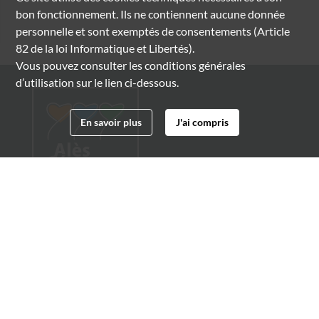
bon fonctionnement. Ils ne contiennent aucune donnée
personnelle et sont exemptés de consentements (Article
82 de la loi Informatique et Libertés).
Vous pouvez consulter les conditions générales
d’utilisation sur le lien ci-dessous.
En savoir plus
J'ai compris
Archives municipales d'Alès
4 boulevard Gambetta
30100 Alès
04 66 54 32 20
archives@ville-ales.fr