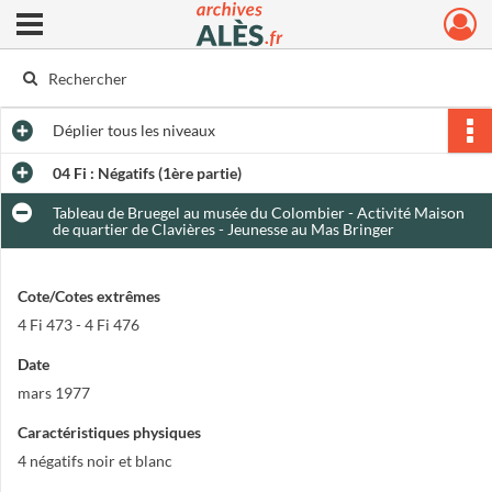
Ouvrir le menu déroulant
Archives municipales d'Alès
Déplier
tous les niveaux
04 Fi : Négatifs (1ère partie)
Tableau de Bruegel au musée du Colombier - Activité Maison
de quartier de Clavières - Jeunesse au Mas Bringer
Cote/Cotes extrêmes
4 Fi 473 - 4 Fi 476
Date
mars 1977
Caractéristiques physiques
4 négatifs noir et blanc