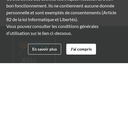
bon fonctionnement. Ils ne contiennent aucune donnée
personnelle et sont exemptés de consentements (Article
82 de la loi Informatique et Libertés).
Vous pouvez consulter les conditions générales
d’utilisation sur le lien ci-dessous.
En savoir plus
J'ai compris
Archives municipales d'Alès
4 boulevard Gambetta
30100 Alès
04 66 54 32 20
archives@ville-ales.fr