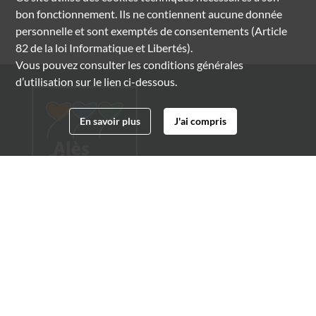
bon fonctionnement. Ils ne contiennent aucune donnée
personnelle et sont exemptés de consentements (Article
82 de la loi Informatique et Libertés).
Vous pouvez consulter les conditions générales
d’utilisation sur le lien ci-dessous.
En savoir plus
J'ai compris
Archives municipales d'Alès
4 boulevard Gambetta
30100 Alès
04 66 54 32 20
archives@ville-ales.fr