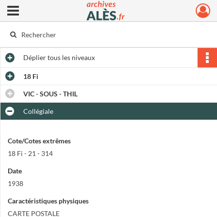
Ouvrir le menu déroulant
Archives municipales d'Alès
Déplier
tous les niveaux
18 Fi
VIC - SOUS - THIL
Collégiale
Cote/Cotes extrêmes
18 Fi - 21 - 314
Date
1938
Caractéristiques physiques
CARTE POSTALE