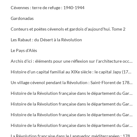
Cévennes : terre de refuge : 1940-1944
Gardonadas
Conteurs et poètes cévenols et gardois d'aujourd'hui. Tome 2
Les Rabaut : du Désert à la Révolution
Le Pays d'Alès
Archis d'ici : éléments pour une réflexion sur l'architecture occitane
Histoire d'un capital familial au XIXe siècle : le capital Japy (1777-1910)
Un village cévenol pendant la Révolution : Saint-Florent de 1789 à 1795
Histoire de la Révolution française dans le département du Gard. Tome 1 : La Constituante (1788-1791)
Histoire de la Révolution française dans le département du Gard. Tome 2 : La Législative (1791-1792)
Histoire de la Révolution française dans le département du Gard. Tome 3 : La Convention nationale (Le fédéralisme, 1792-1793)
Histoire de la Révolution française dans le département du Gard. Tome 4 : La Convention nationale (La Terreur, 1793-1794)
La Révolution française dans le Languedoc méditerranéen : 1789-1799