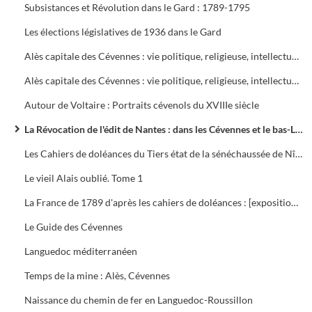
Subsistances et Révolution dans le Gard : 1789-1795
Les élections législatives de 1936 dans le Gard
Alès capitale des Cévennes : vie politique, religieuse, intellectuelle, économique et sociale
Alès capitale des Cévennes : vie politique, religieuse, intellectuelle, économique et sociale
Autour de Voltaire : Portraits cévenols du XVIIIe siècle
La Révocation de l'édit de Nantes : dans les Cévennes et le bas-Languedoc, 1685-1985
Les Cahiers de doléances du Tiers état de la sénéchaussée de Nîmes pour les États généraux de 1789
Le vieil Alais oublié. Tome 1
La France de 1789 d'après les cahiers de doléances : [exposition, Paris], Musée de l'histoire de France, [1976-1979]
Le Guide des Cévennes
Languedoc méditerranéen
Temps de la mine : Alès, Cévennes
Naissance du chemin de fer en Languedoc-Roussillon