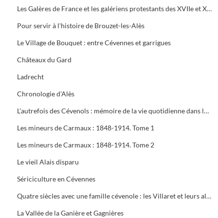
Les Galères de France et les galériens protestants des XVIIe et XVIIIe siècles. Tome 2
Pour servir à l'histoire de Brouzet-les-Alès
Le Village de Bouquet : entre Cévennes et garrigues
Châteaux du Gard
Ladrecht
Chronologie d'Alès
L'autrefois des Cévenols : mémoire de la vie quotidienne dans les vallées cévenoles des Gardons
Les mineurs de Carmaux : 1848-1914. Tome 1
Les mineurs de Carmaux : 1848-1914. Tome 2
Le vieil Alais disparu
Sériciculture en Cévennes
Quatre siècles avec une famille cévenole : les Villaret et leurs alliés
La Vallée de la Ganière et Gagnières