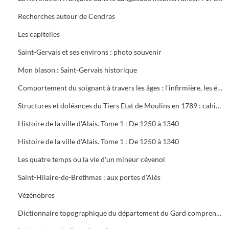
Recherches autour de Cendras
Les capitelles
Saint-Gervais et ses environs : photo souvenir
Mon blason : Saint-Gervais historique
Comportement du soignant à travers les âges : l'infirmière, les écoles du Gard
Structures et doléances du Tiers Etat de Moulins en 1789 : cahier des corporations et cahier général
Histoire de la ville d'Alais. Tome 1 : De 1250 à 1340
Histoire de la ville d'Alais. Tome 1 : De 1250 à 1340
Les quatre temps ou la vie d'un mineur cévenol
Saint-Hilaire-de-Brethmas : aux portes d'Alès
Vézénobres
Dictionnaire topographique du département du Gard comprenant les noms de lieu anciens et modernes