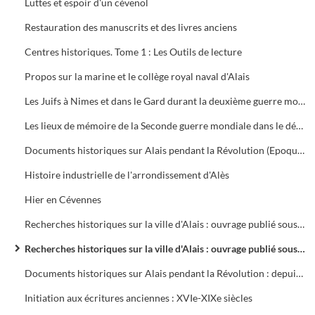
Luttes et espoir d'un cévenol
Restauration des manuscrits et des livres anciens
Centres historiques. Tome 1 : Les Outils de lecture
Propos sur la marine et le collège royal naval d'Alais
Les Juifs à Nimes et dans le Gard durant la deuxième guerre mondiale de 1939 à 1944
Les lieux de mémoire de la Seconde guerre mondiale dans le département du Gard
Documents historiques sur Alais pendant la Révolution (Epoque de la Terreur)
Histoire industrielle de l'arrondissement d'Alès
Hier en Cévennes
Recherches historiques sur la ville d'Alais : ouvrage publié sous les auspices de la municipalité
Recherches historiques sur la ville d'Alais : ouvrage publié sous les auspices de la municipalité
Documents historiques sur Alais pendant la Révolution : depuis la convocation des Etats-Généraux de 1789 jusqu'à la réception du décret sur les municipalités (12 janvier 1790)
Initiation aux écritures anciennes : XVIe-XIXe siècles