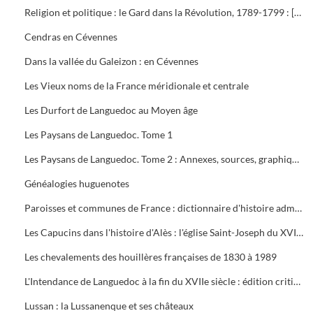
Religion et politique : le Gard dans la Révolution, 1789-1799 : [exposition, Nîmes], 28 janvier-31 mars 1989
Cendras en Cévennes
Dans la vallée du Galeizon : en Cévennes
Les Vieux noms de la France méridionale et centrale
Les Durfort de Languedoc au Moyen âge
Les Paysans de Languedoc. Tome 1
Les Paysans de Languedoc. Tome 2 : Annexes, sources, graphiques
Généalogies huguenotes
Paroisses et communes de France : dictionnaire d'histoire administrative et démographique : Gard
Les Capucins dans l'histoire d'Alès : l'église Saint-Joseph du XVIIIe siècle à nos jours
Les chevalements des houillères françaises de 1830 à 1989
L'Intendance de Languedoc à la fin du XVIIe siècle : édition critique du mémoire "Pour l'instruction du duc de Bourgogne"
Lussan : la Lussanenque et ses châteaux