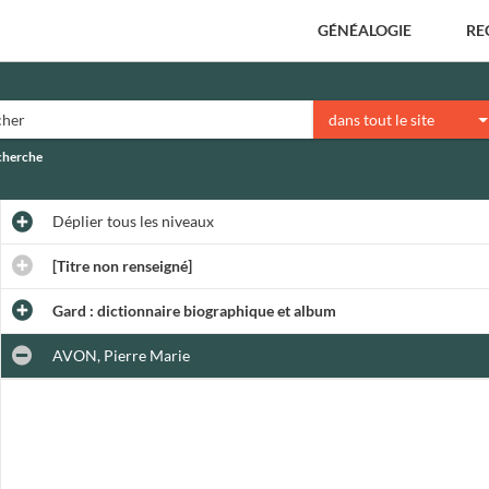
GÉNÉALOGIE
RE
dans tout le site
echerche
Déplier
tous les niveaux
[Titre non renseigné]
Gard : dictionnaire biographique et album
AVON, Pierre Marie