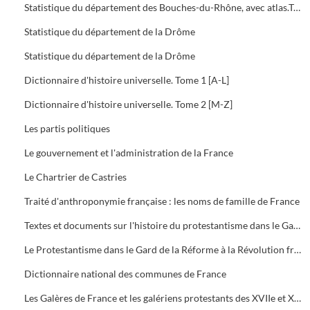
Statistique du département des Bouches-du-Rhône, avec atlas.Tome 3 : Etat social. Etablissements et travaux publics
Statistique du département de la Drôme
Statistique du département de la Drôme
Dictionnaire d'histoire universelle. Tome 1 [A-L]
Dictionnaire d'histoire universelle. Tome 2 [M-Z]
Les partis politiques
Le gouvernement et l'administration de la France
Le Chartrier de Castries
Traité d'anthroponymie française : les noms de famille de France
Textes et documents sur l'histoire du protestantisme dans le Gard
Le Protestantisme dans le Gard de la Réforme à la Révolution française : Exposition
Dictionnaire national des communes de France
Les Galères de France et les galériens protestants des XVIIe et XVIIIe siècles. Tome 1