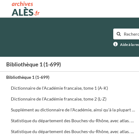
Archives municipales d'Alès
Aide à la r
Bibliothèque 1 (1-699)
Bibliothèque 1 (1-699)
Dictionnaire de l'Académie francaise, tome 1 (A-K)
Dictionnaire de l'Académie francaise, tome 2 (L-Z)
Supplément au dictionnaire de l'Académie, ainsi qu'à la plupart des autres lexiques français...
Statistique du département des Bouches-du-Rhône, avec atlas. Tome 1 : Topographie physique. Histoire naturelle
Statistique du département des Bouches-du-Rhône, avec atlas. Tome 2 : Antiquités. Topographie administrative