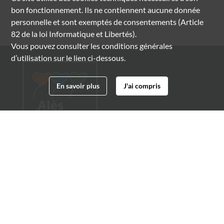
bon fonctionnement. Ils ne contiennent aucune donnée
personnelle et sont exemptés de consentements (Article
82 de la loi Informatique et Libertés).
Vous pouvez consulter les conditions générales
d’utilisation sur le lien ci-dessous.
En savoir plus
J'ai compris
Archives municipales d'Alès
4 boulevard Gambetta
30100 Alès
04 66 54 32 20
archives@ville-ales.fr