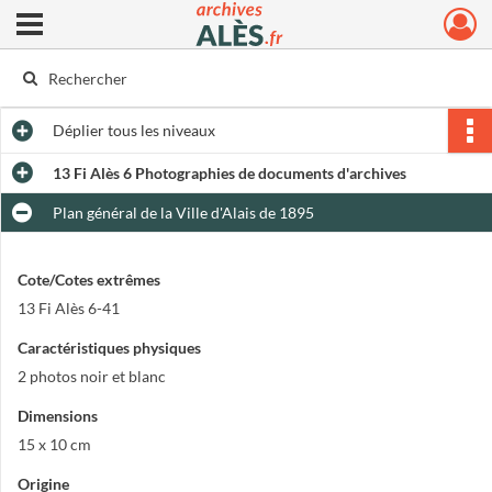
Ouvrir le menu déroulant
Archives municipales d'Alès
Déplier
tous les niveaux
13 Fi Alès 6 Photographies de documents d'archives
Plan général de la Ville d'Alais de 1895
Cote/Cotes extrêmes
13 Fi Alès 6-41
Caractéristiques physiques
2 photos noir et blanc
Dimensions
15 x 10 cm
Origine