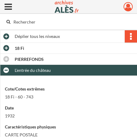
Ouvrir le menu déroulant
Archives municipales d'Alès
Déplier
tous les niveaux
18 Fi
PIERREFONDS
L'entrée du château
Cote/Cotes extrêmes
18 Fi - 60 - 743
Date
1932
Caractéristiques physiques
CARTE POSTALE