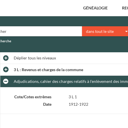
GÉNÉALOGIE
RE
dans tout le site
echerche
Déplier
tous les niveaux
3 L : Revenus et charges de la commune
Adjudications, cahier des charges relatifs à l'enlèvement des im
Cote/Cotes extrêmes
3 L 1
Date
1912-1922