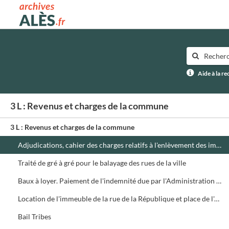
Archives municipales d'Alès
Aide à la r
3 L : Revenus et charges de la commune
3 L : Revenus et charges de la commune
Adjudications, cahier des charges relatifs à l'enlèvement des immondices
Traité de gré à gré pour le balayage des rues de la ville
Baux à loyer. Paiement de l'indemnité due par l'Administration de la guerre pour le bail du terrain de manoeuvres
Location de l'immeuble de la rue de la République et place de l'Abbaye
Bail Tribes