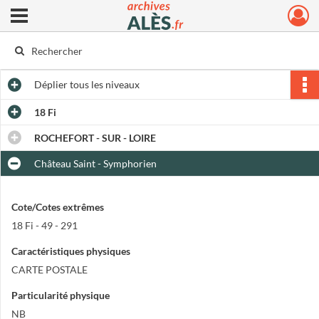
Ouvrir le menu déroulant
Archives municipales d'Alès
Déplier
tous les niveaux
18 Fi
ROCHEFORT - SUR - LOIRE
Château Saint - Symphorien
Cote/Cotes extrêmes
18 Fi - 49 - 291
Caractéristiques physiques
CARTE POSTALE
Particularité physique
NB