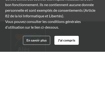
bon fonctionnement. Ils ne contiennent aucune donnée
personnelle et sont exemptés de consentements (Article
82 de la loi Informatique et Libertés).
Vous pouvez consulter les conditions générales
d’utilisation sur le lien ci-dessous.
En savoir plus
J'ai compris
Archives municipales d'Alès
4 boulevard Gambetta
30100 Alès
04 66 54 32 20
archives@ville-ales.fr