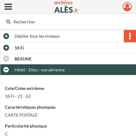
Ouvrir le menu déroulant
Archives municipales d'Alès
Déplier
tous les niveaux
18 Fi
BEAUNE
Hôtel - Dieu : vue aérienne
Cote/Cotes extrêmes
18 Fi - 21 - 62
Caractéristiques physiques
CARTE POSTALE
Particularité physique
C