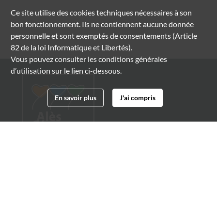
Ce site utilise des
cookies
techniques nécessaires à son
bon fonctionnement. Ils ne contiennent aucune donnée
personnelle et sont exemptés de consentements (Article
82 de la loi Informatique et Libertés).
Vous pouvez consulter les conditions générales
d’utilisation sur le lien ci-dessous.
En savoir plus
J'ai compris
Archives municipales d'Alès
4 boulevard Gambetta
30100 Alès
04 66 54 32 20
archives@ville-ales.fr