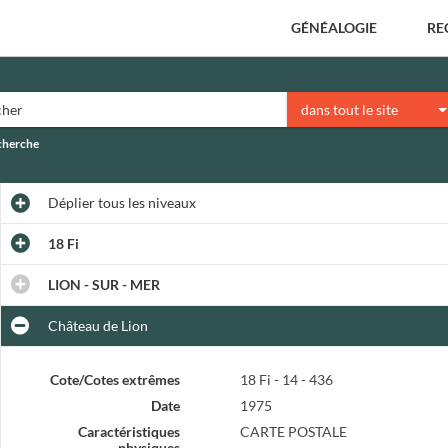
GÉNÉALOGIE
RE
dans tout le site
echerche
Déplier
tous les niveaux
18 Fi
LION - SUR - MER
Château de Lion
Cote/Cotes extrêmes
18 Fi - 14 - 436
Date
1975
Caractéristiques
CARTE POSTALE
physiques