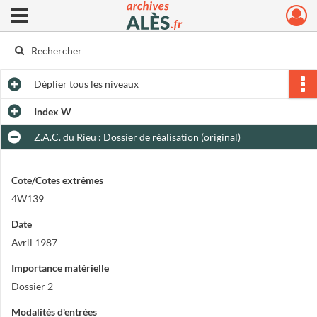
Ouvrir le menu déroulant
Archives municipales d'Alès
Déplier
tous les niveaux
Index W
Z.A.C. du Rieu : Dossier de réalisation (original)
Cote/Cotes extrêmes
4W139
Date
Avril 1987
Importance matérielle
Dossier 2
Modalités d'entrées