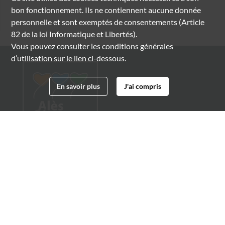
bon fonctionnement. Ils ne contiennent aucune donnée
personnelle et sont exemptés de consentements (Article
82 de la loi Informatique et Libertés).
Vous pouvez consulter les conditions générales
d’utilisation sur le lien ci-dessous.
En savoir plus
J'ai compris
Archives municipales d'Alès
4 boulevard Gambetta
30100 Alès
04 66 54 32 20
archives@ville-ales.fr