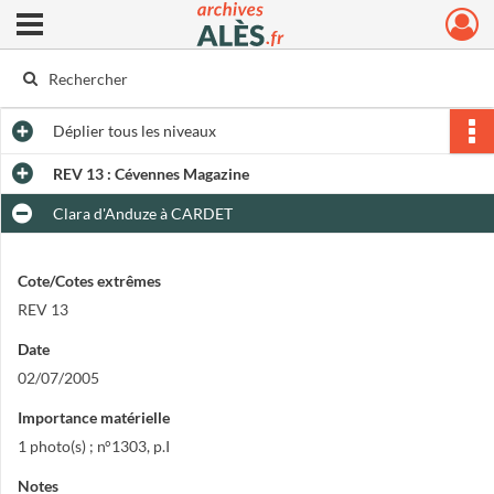
Ouvrir le menu déroulant
Archives municipales d'Alès
Déplier
tous les niveaux
REV 13 : Cévennes Magazine
Clara d'Anduze à CARDET
Cote/Cotes extrêmes
REV 13
Date
02/07/2005
Importance matérielle
1 photo(s) ; n°1303, p.I
Notes