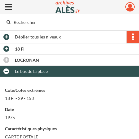
Ouvrir le menu déroulant
Archives municipales d'Alès
Déplier
tous les niveaux
18 Fi
LOCRONAN
Le bas de la place
Cote/Cotes extrêmes
18 Fi - 29 - 153
Date
1975
Caractéristiques physiques
CARTE POSTALE