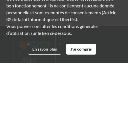
bon fonctionnement. Ils ne contiennent aucune donnée
personnelle et sont exemptés de consentements (Article
82 de la loi Informatique et Libertés).
Vous pouvez consulter les conditions générales
d’utilisation sur le lien ci-dessous.
En savoir plus
J'ai compris
Archives municipales d'Alès
4 boulevard Gambetta
30100 Alès
04 66 54 32 20
archives@ville-ales.fr