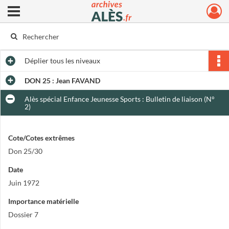
Ouvrir le menu déroulant
Archives municipales d'Alès
Déplier
tous les niveaux
DON 25 : Jean FAVAND
Alès spécial Enfance Jeunesse Sports : Bulletin de liaison (N°
2)
Cote/Cotes extrêmes
Don 25/30
Date
Juin 1972
Importance matérielle
Dossier 7